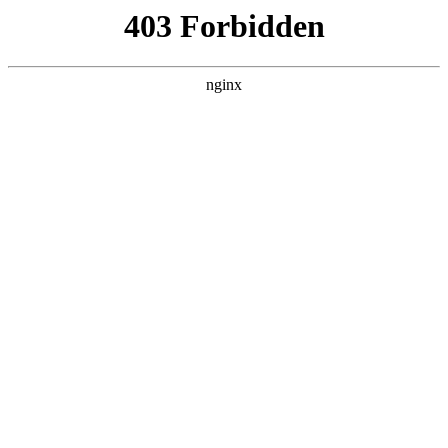
成都市武侯区升升艺术培训学校
热门搜索
首页
> 成人
2025 探寻靠谱的成人舞蹈培训企业，
解锁潮流舞蹈新风尚:舞蹈培训
新闻资讯
# 舞蹈
# 学员
# 成人
# 教学
# 课程舞蹈
# 课程
#
舞蹈培训
在当今这个追求多元化和个性化的时代，舞蹈以其独特的
魅力，逐渐成为人们生活中不可或缺的一部分舞蹈培训。
无论是活力四射的街舞、优雅大气的爵士舞，还是充满文
化底蕴的中国舞，都吸引着无数成年人怀揣着对舞蹈的