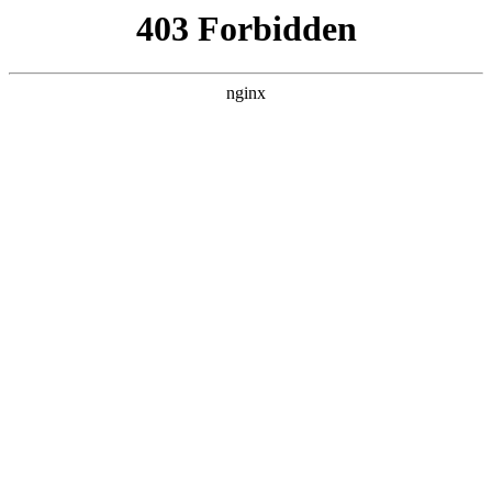
成都市武侯区升升艺术培训学校
热门搜索
首页
> 火星
口碑好的美术培训怎么选，探讨火星时
代在上海的课程优势:美术培训
联系我们
# 火星
# 学员
# 游戏
# 时代
# 培训机构火星
# 培
训机构
# 美术培训
口碑好的美术培训怎么选美术培训？火星时代上海课程优
势解析在当今数字化时代，产业蓬勃发展，美术作为其中
关键的一环，需求日益旺盛美术培训。选择一家靠谱的美
术培训机构，成为众多有志于投身该行业者的首要