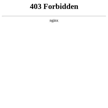
成都市武侯区升升艺术培训学校
热门搜索
首页
> 大音
2025 深圳古筝音乐培训大音琴院，总
部音乐厅，民乐培训专业:古筝培训
行业动态
# 古筝
# 大音
# 学员
# 深圳
# 专业古筝
# 专业
#
古筝培训
在深圳这座充满艺术活力的城市，民乐传承与发展正迎来
新的热潮，其中古筝以其清雅悠扬的音，成为众多音乐爱
好者的心头好古筝培训。若想在深圳找到一处专业的古筝
培训之地，大音琴院无疑是值得关注的选择——其