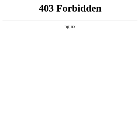
成都市武侯区升升艺术培训学校
热门搜索
首页
> 培训美术老师要求
探讨昭通美术艺考培训服务哪家可靠，
美术艺考培训老师:美术培训
新闻资讯
# 美术
# 开智
# 培训
# 学生美术
# 学生
# 美术培
训
云南昭通美术艺考培训全攻略：可靠之选与性价比剖析在
云南昭通，随着美术艺考热度的逐年攀升，众多考生和家
长都在苦苦探寻可靠的美术艺考培训服务美术培训。本文
将深入剖析美术艺考培训的行业优势与特点，并推荐