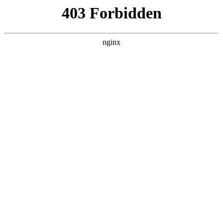
成都市武侯区升升艺术培训学校
热门搜索
首页
> 美术学生
曲靖美术艺考培训多少钱，美术艺考培
训哪家便宜？:美术培训
新闻资讯
# 学生
# 开智
# 培训
# 线下
# 美术学生
# 美术
#
美术培训
美术艺考培训：线上线下各有千秋美术培训，如何抉择？
行业优势：随着艺术教育的普及与文化产业的发展，美术
艺考成为众多学子踏入高等艺术学府的重要途径美术培
训。美术艺考培训行业应运而生，为学生提供专业指