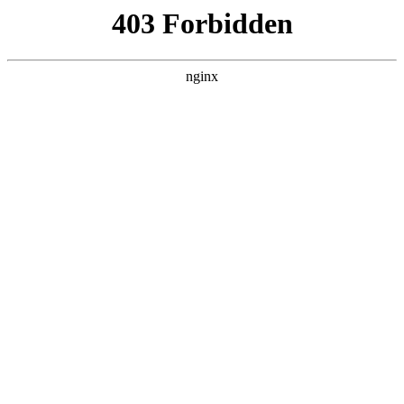
成都市武侯区升升艺术培训学校
热门搜索
首页
>
联系我们
> 正文
解读美术培训企业排行，美术培
训品牌:美术培训
投稿作者：大河
2026-08-09 00:13:18
5
美术培训市场深度剖析：如何挑选高性价比品牌
行业优势：蓬勃发展
美术培训
，前景广阔
产业近年来呈现爆发式增长，据相关数据显示，全球市场规模持
续扩大，国内市场同样热度不减
美术培训
。这一繁荣背后，美
术作为打造视觉体验的关键环节，重要性不言而喻。美术培训行
业因应市场需求，为产业源源不断输送专业人才，其优势在于不