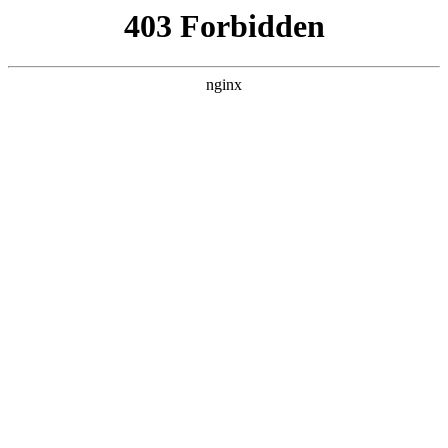
成都市武侯区升升艺术培训学校
热门搜索
首页
> 厚街书法培训班
湖南书法艺考培训专业机构 长沙东方
星书法院书法培训班介绍:书法培训
关于我们
# 书法书法
# 书法培训
东方星书法高考教育中心创办于2009年，从事书法高考培
训十六年，拥有完备的教学团队与管理团队，教学老师均
来自各大艺、美院或综合类大学，湖南省书法统考高分导
师坐镇教学书法培训。我校专精书法艺考，是全国
2025-10-27