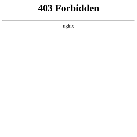
成都市武侯区升升艺术培训学校
热门搜索
首页
> 医院
关爱职工 让爱传递 | 兴平市人民医院联
合登高书院暑期书法培训班圆满落幕:
书法培训
行业动态
# 职工
# 暑期
# 孩子
# 医院
# 子女职工
# 子女
#
书法培训
阳光讯（记者赵小康通讯员霍利君文/图）当白衣执甲的身
影在诊室与病房间奔忙时，他们的子女正期待着一份特殊
的暑期陪伴书法培训。为切实解决职工后顾之忧，让关爱