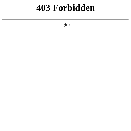
成都市武侯区升升艺术培训学校
热门搜索
首页
>
行业动态
> 正文
邓州青年夜校书法培训班顺利举
办:书法培训
投稿作者：小美
2026-08-07 05:42:54
5
2025年8月9日、15日晚，由共青团邓州主办的“青年夜校”书法培
训班，在星君艺术新旭京华府校区顺利开课
书法培训
。来自各
行各业的青年朋友们齐聚一堂，共同感受书法的魅力。
课堂上，河南省书法家协会会员周林雨老师循循善诱，以构成汉
字的横、撇、竖、点为切入点，一边执笔在黑板上示范起笔，行
笔，落笔的细节技巧，一边详解书法“上紧下松，左紧右松，中