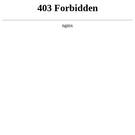
成都市武侯区升升艺术培训学校
热门搜索
首页
> 学习公益
瑜伽古筝书画肚皮舞……杭州图书馆秋
季公益培训开班，市民报名免费学新技
能:古筝培训
案例展示
# 公益
# 图书馆
# 杭州
# 学习公益
# 学习
# 古筝
培训
潮新闻客户端通讯员李镜媛记者宋浩图书馆不只是看书、
借书的地方古筝培训，你还可以学习瑜伽、古筝、肚皮
舞、书法、国画、有氧搏击……近日，杭州图书馆2025年