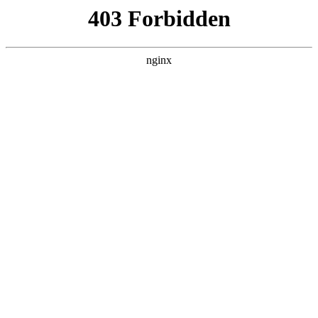
成都市武侯区升升艺术培训学校
热门搜索
首页
> 学生高三
高三美术培训优选杭州富阳孪生，专注
高三美术辅导、集训与素描培训，助力
学子圆梦理想院校:美术培训
关于我们
# 高三
# 富阳
# 素描
# 美术
# 学生高三
# 学生
#
美术培训
在高三美术备考的关键阶段，选择一家专业、可靠的培训
机构至关重要美术培训。杭州富阳孪生文化艺术有限公司
凭借多年深耕高三美术培训领域的经验，以科学的教学体