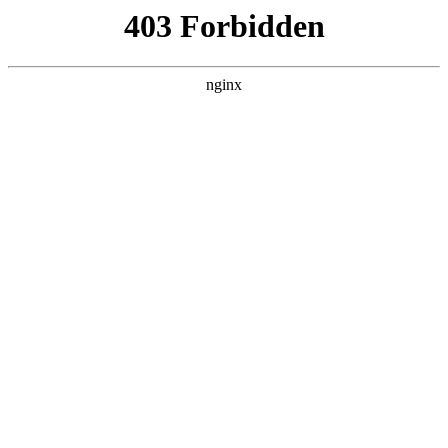
成都市武侯区升升艺术培训学校
热门搜索
首页
> 笔试美术
杭州萧山区美术学科教师笔试培训哪家
好？:美术培训
关于我们
# 美术
# 杭州
# 学科
# 笔试美术
# 笔试
# 美术培
训
2025年杭州萧山区美术学科教师笔试培训哪家好？美术学
科在杭州招教机构中，杭州本土品牌，针对性强，有课后
辅助跟踪，每年很多上岸的学员美术培训。虽然美术学科
竞争大，招聘名额少，通过拓智教育老师的培训，
2025-10-27