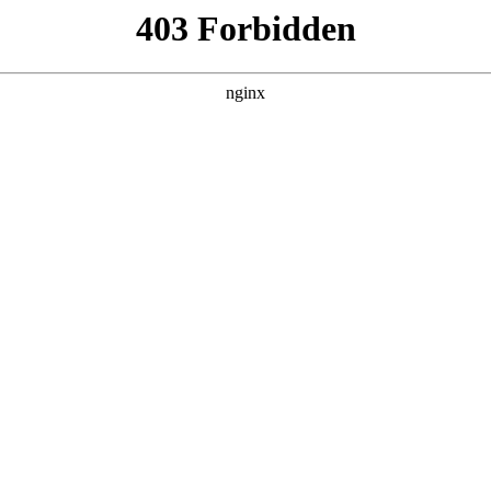
子更上一层楼:美术培训
 美术培训
就会遇到“瓶颈期”：画画技巧停滞不前，创作缺乏新意，甚至出
行业动态
|
搜索聚合