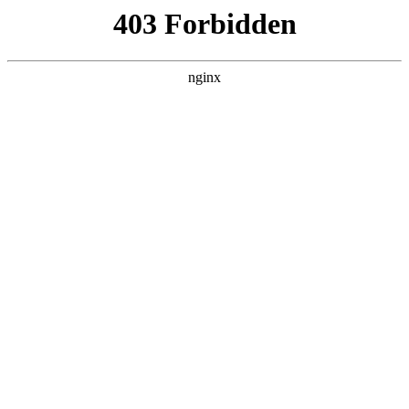
成都市武侯区升升艺术培训学校
热门搜索
首页
> 证书书法
2025书法培训师证书报名条件？考试内
容？适合人群？证书获取方式？:书法
培训
关于我们
# 书法
# 培训
# 证书书法
# 证书
# 书法培训
随着精神需求的提升书法培训，对毛笔书法感兴趣的人也
越来越多，今天我们就来聊一聊毛笔书法培训师这个职业
未来，我们将一如既往的致力于更多报考服务，可关注微
信公众号“文文考证”，了解更多考证资讯，专业老