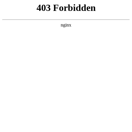
成都市武侯区升升艺术培训学校
热门搜索
首页
> 报名书法
书法培训教育小程序开发哪家好？培训
机构必看:书法培训
联系我们
# 书法
# 万重
# 学员
# 功能
# 报名书法
# 报名
#
书法培训
书法培训教育小程序开发哪家好书法培训？培训机构必看
作为开了三年书法工作室的人，前阵子为了做线上招生，
把市面上主流的小程序开发公司试了个遍书法培训。踩过
“功能不贴合书法教学”的坑，也遇到过“售后