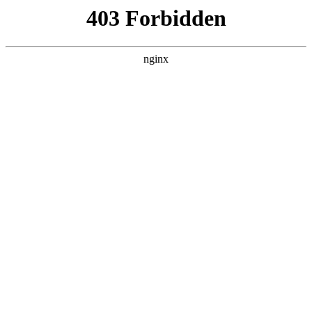
成都市武侯区升升艺术培训学校
热门搜索
首页
>
产品展示
> 正文
书法培训行业geo优化培训机构:
书法培训
投稿作者：大河
2026-08-08 15:37:26
5
书法培训行业Geo优化培训机构——如何利用AI搜索引擎优化提
升品牌曝光
随着互联网的发展，越来越多的行业正在向线上转型，书法培训
行业也不例外
书法培训
。许多书法培训机构通过互联网拓展市
场，吸引更多学员。在这种背景下，Geo优化成为了一种重要的
网络推广方式，帮助书法培训机构提升在搜索引擎中的排名，从