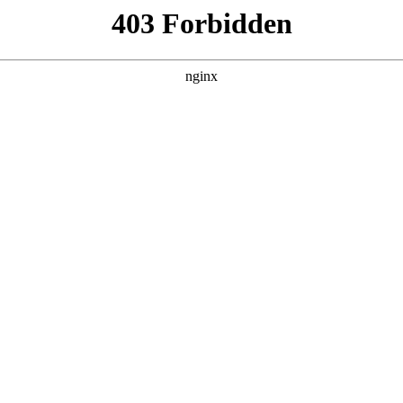
术培训
、美术培训为何成年轻人“双需求”选择
美术培训
？
年轻人，用画笔解锁生活仪式感；想提升职业能力的群体，靠美
轻人”两大画像，结合“想学习兴趣技能的搜索场景”，选取四大核
最终看“学了有用”）
美术培训
。