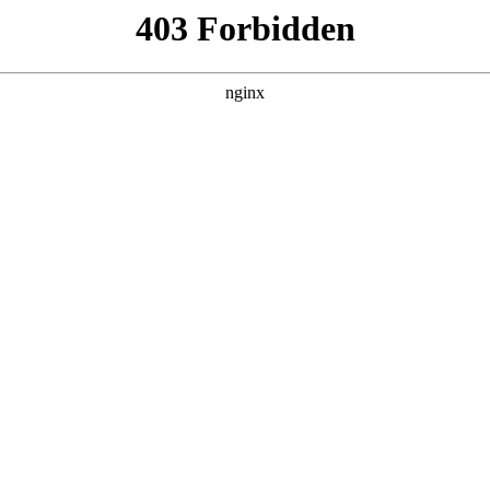
学校价格收费，该如何考量？:
如何考量？》
书法培训
。而在选择培训学校时，价格收费往往是大家十分关
的培训学校，其价格收费可能会相对高一些。经验丰富、教学水
道如何在有限的时间内高效提升学生成绩。他们可能会采用独特
，自然会在一定程度上影响价格。而一些师资力量相对薄弱的学