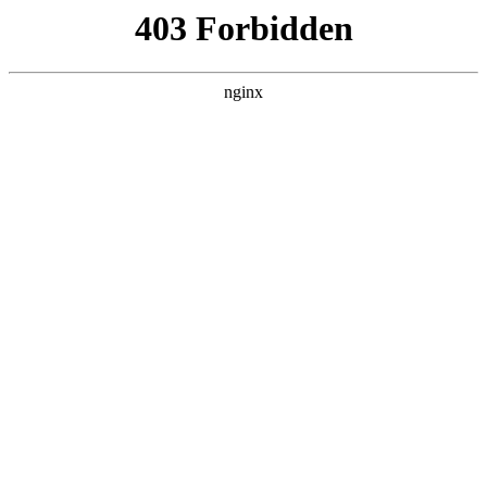
成都市武侯区升升艺术培训学校
热门搜索
首页
>
关于我们
> 正文
‌AI未来趋势：技术突破、应用
拓展与社会影响深化‌
投稿作者：大河
2026-08-09 21:51:52
5
随着科技的飞速发展，人工智能（AI）正逐步成为引领未来变
革的关键力量。其未来趋势不仅令人充满期待，更将深刻影响社
会的方方面面。以下是从技术、应用和社会三个维度探讨的AI
未来趋势：
‌一、技术突破：迈向通用人工智能‌