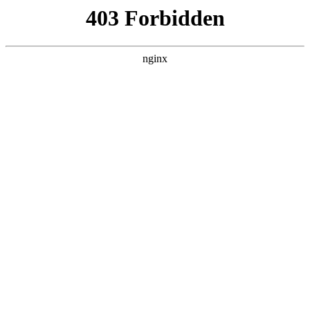
成都市武侯区升升艺术培训学校
热门搜索
首页
>
产品展示
> 正文
西安美术培训营业执照需要什
么:美术培训
投稿作者：大河
2026-08-08 22:38:17
5
为了减轻创业的压力
美术培训
，从很多方面给我们政策上的支
持，比如降低税率，实行认缴制度等等，现在的创业成本已经很
低了，注册的流程也简化了很多，下面是我们西安小象财务服务
就西安美术培训营业执照需要什么的全部内容进行讲解！
一、西安注册美术培训可以参考2-4字名称：
企业名称结构是：地区+公司字号+公司行业+组成形式；可以将