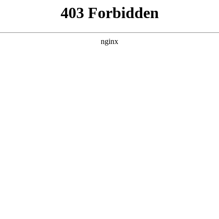
学校价格收费知多少:书法培训
择合适的培训学校时，价格收费是大家比较关注的点
书法培训
培训学校，由于其拥有更完善的教学设施、更强大的师资团队以
还有经验丰富的老师针对书法艺考生的特点进行个性化辅导。这